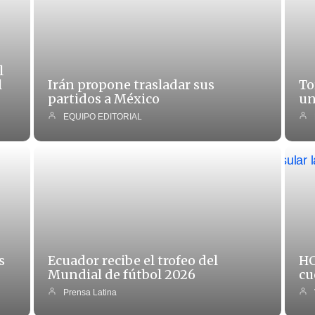
l
l
Irán propone trasladar sus
To
partidos a México
un
EQUIPO EDITORIAL
s
Ecuador recibe el trofeo del
HC
Mundial de fútbol 2026
cu
Prensa Latina